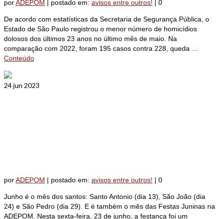
por
ADEPOM
|
postado em:
avisos entre outros!
|
0
De acordo com estatísticas da Secretaria de Segurança Pública, o
Estado de São Paulo registrou o menor número de homicídios
dolosos dos últimos 23 anos no último mês de maio. Na
comparação com 2022, foram 195 casos contra 228, queda …
Conteúdo
24
jun 2023
Festa Junina da ADEPOM
acende a fogueira da alegria na
Luz
por
ADEPOM
|
postado em:
avisos entre outros!
|
0
Junho é o mês dos santos: Santo Antonio (dia 13), São João (dia
24) e São Pedro (dia 29). E é também o mês das Festas Juninas na
ADEPOM. Nesta sexta-feira, 23 de junho, a festança foi um