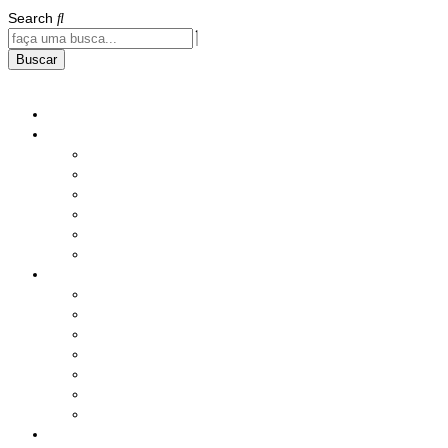
Search
Buscar
Home
Institucional
História
Nossos Compromissos
Estatuto
Diretoria
Responsabilidade Social
Instalações
Benefícios e Serviços
Saúde
Assistência Social
Seguros
Lazer
Produtos
Serviços Diversos
Sorteio Mensal
Ações