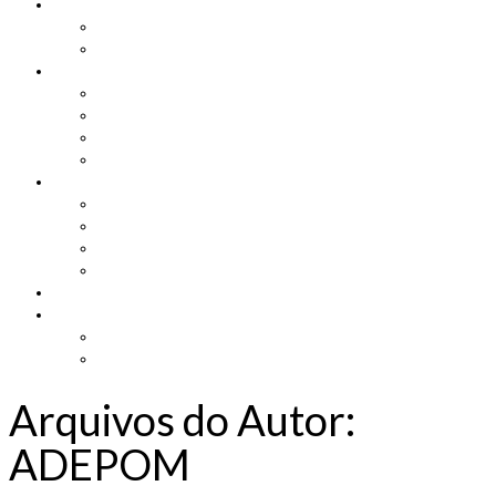
Cadastro
Atualização de Cadastro
Aniversariantes do Mês
Notícias
Leis e Projetos
Jornal ADEPOM
Adepom Newsletter
Revista Adepom
Contato
Fale conosco
Imprensa
Seja um representante
Trabalhe Conosco
Área dos Associados
Associe-se
Solicite uma unidade móvel
Proposta de adesão
Arquivos do Autor:
ADEPOM