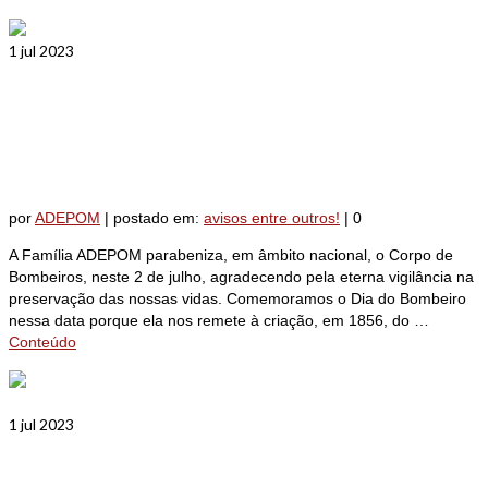
1
jul 2023
Dia do Bombeiro: parabéns aos
heróis sempre em luta pela vida
por
ADEPOM
|
postado em:
avisos entre outros!
|
0
A Família ADEPOM parabeniza, em âmbito nacional, o Corpo de
Bombeiros, neste 2 de julho, agradecendo pela eterna vigilância na
preservação das nossas vidas. Comemoramos o Dia do Bombeiro
nessa data porque ela nos remete à criação, em 1856, do …
Conteúdo
1
jul 2023
Festa Junina da Adepom recebe