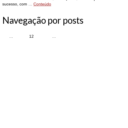
sucesso, com …
Conteúdo
Navegação por posts
«
1
…
9
10
11
12
13
14
15
…
224
»