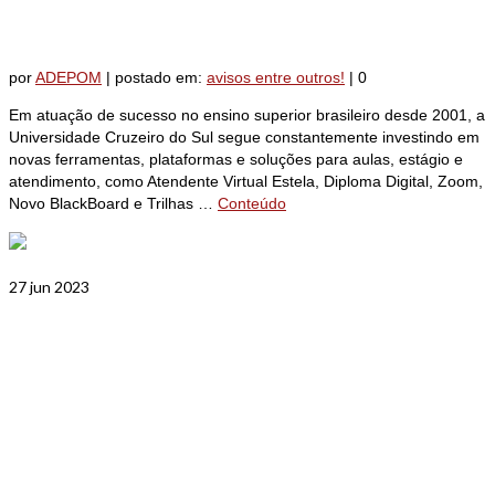
associados da Adepom
por
ADEPOM
|
postado em:
avisos entre outros!
|
0
Em atuação de sucesso no ensino superior brasileiro desde 2001, a
Universidade Cruzeiro do Sul segue constantemente investindo em
novas ferramentas, plataformas e soluções para aulas, estágio e
atendimento, como Atendente Virtual Estela, Diploma Digital, Zoom,
Novo BlackBoard e Trilhas …
Conteúdo
27
jun 2023
Maio tem o menor número de
homicídios dos últimos 23 anos
em São Paulo