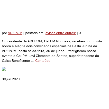
convidados especiais e esbanja
alegria
por
ADEPOM
|
postado em:
avisos entre outros!
|
0
O presidente da ADEPOM, Cel PM Nogueira, recebeu com muita
honra e alegria dois convidados especiais na Festa Junina da
ADEPOM, nesta sexta-feira, 30 de junho. Prestigiaram nosso
evento o Cel PM Levi Clemente do Santos, superintendente da
Caixa Beneficente …
Conteúdo
30
jun 2023
Universidade Cruzeiro do Sul
tem descontos especiais para