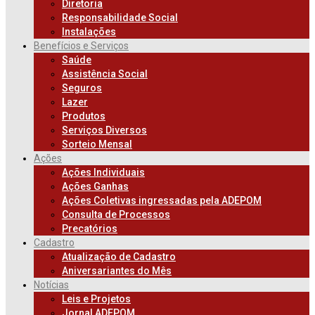
Diretoria
Responsabilidade Social
Instalações
Benefícios e Serviços
Saúde
Assistência Social
Seguros
Lazer
Produtos
Serviços Diversos
Sorteio Mensal
Ações
Ações Individuais
Ações Ganhas
Ações Coletivas ingressadas pela ADEPOM
Consulta de Processos
Precatórios
Cadastro
Atualização de Cadastro
Aniversariantes do Mês
Notícias
Leis e Projetos
Jornal ADEPOM