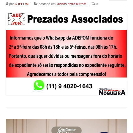
por
ADEPOM
|
postado em:
avisos entre outros!
|
0