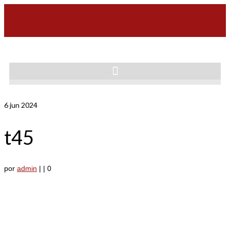
6
jun 2024
t45
por
admin
|
|
0