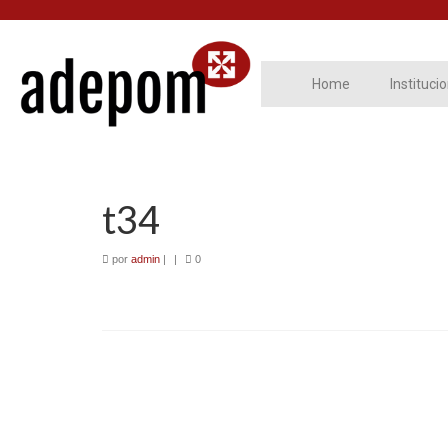
Home
Instituci
t34
por
admin
|
|
0