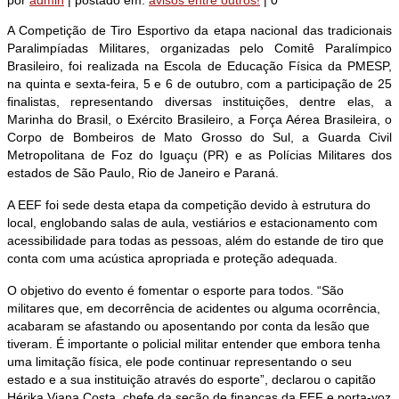
por
admin
|
postado em:
avisos entre outros!
|
0
A Competição de Tiro Esportivo da etapa nacional das tradicionais
Paralimpíadas Militares, organizadas pelo Comitê Paralímpico
Brasileiro, foi realizada na Escola de Educação Física da PMESP,
na quinta e sexta-feira, 5 e 6 de outubro, com a participação de 25
finalistas, representando diversas instituições, dentre elas, a
Marinha do Brasil, o Exército Brasileiro, a Força Aérea Brasileira, o
Corpo de Bombeiros de Mato Grosso do Sul, a Guarda Civil
Metropolitana de Foz do Iguaçu (PR) e as Polícias Militares dos
estados de São Paulo, Rio de Janeiro e Paraná.
A EEF foi sede desta etapa da competição devido à estrutura do
local, englobando salas de aula, vestiários e estacionamento com
acessibilidade para todas as pessoas, além do estande de tiro que
conta com uma acústica apropriada e proteção adequada.
O objetivo do evento é fomentar o esporte para todos. “São
militares que, em decorrência de acidentes ou alguma ocorrência,
acabaram se afastando ou aposentando por conta da lesão que
tiveram. É importante o policial militar entender que embora tenha
uma limitação física, ele pode continuar representando o seu
estado e a sua instituição através do esporte”, declarou o capitão
Hérika Viana Costa, chefe da seção de finanças da EEF e porta-voz