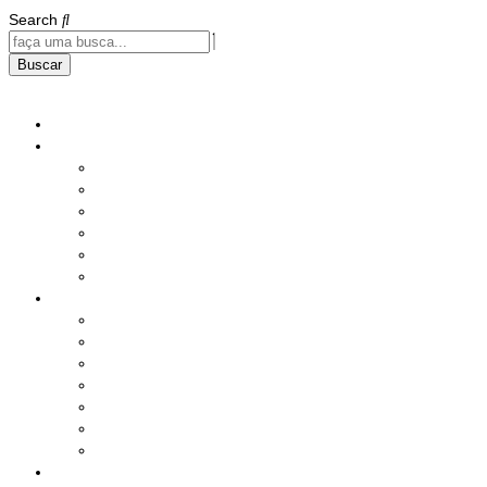
Search
Buscar
Home
Institucional
História
Nossos Compromissos
Estatuto
Diretoria
Responsabilidade Social
Instalações
Benefícios e Serviços
Saúde
Assistência Social
Seguros
Lazer
Produtos
Serviços Diversos
Sorteio Mensal
Ações