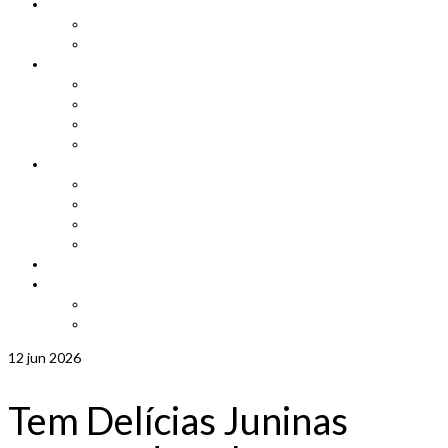
Cadastro
Atualização de Cadastro
Aniversariantes do Mês
Notícias
Leis e Projetos
Jornal ADEPOM
Adepom Newsletter
Revista Adepom
Contato
Fale conosco
Imprensa
Seja um representante
Trabalhe Conosco
Área dos Associados
Associe-se
Solicite uma unidade móvel
Proposta de adesão
12
jun 2026
Tem Delícias Juninas