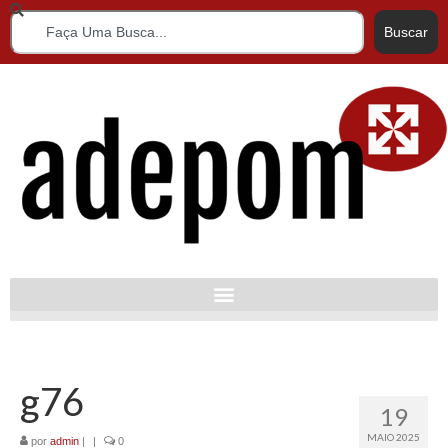
Buscar
g76
19
MAIO 2025
por
admin
|
|
0