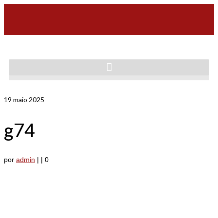
19
maio 2025
g74
por
admin
|
|
0