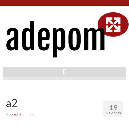
a2
19
MAIO 2025
por
admin
|
|
0