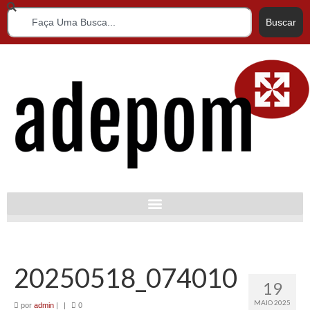
Buscar
20250518_074010
19
MAIO 2025
por
admin
|
|
0