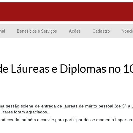
nal
Benefícios e Serviços
Ações
Cadastro
Notíci
 de Láureas e Diplomas no 
a sessão solene de entrega de láureas de mérito pessoal (de 5ª a 
ilitares foram agraciados.
radecendo também o convite para participar desse momento ímpar na 