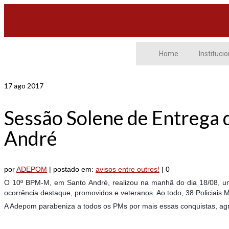
Home
Institucio
17
ago 2017
Sessão Solene de Entrega
André
por
ADEPOM
|
postado em:
avisos entre outros!
|
0
O 10º BPM-M, em Santo André, realizou na manhã do dia 18/08, um
ocorrência destaque, promovidos e veteranos. Ao todo, 38 Policiais M
A Adepom parabeniza a todos os PMs por mais essas conquistas, ag