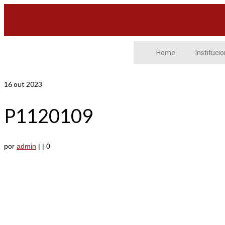
Home
Institucio
16
out 2023
P1120109
por
admin
|
|
0