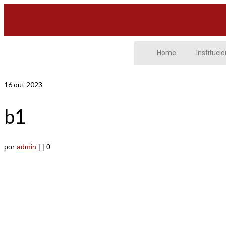
Home
Institucio
16
out 2023
b1
por
admin
|
|
0