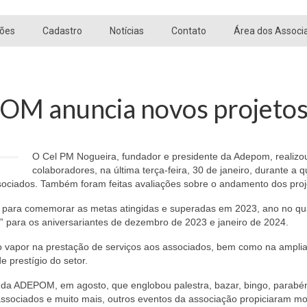
ões
Cadastro
Notícias
Contato
Área dos Associ
OM anuncia novos projeto
O Cel PM Nogueira, fundador e presidente da Adepom, realizo
colaboradores, na última terça-feira, 30 de janeiro, durante a
sociados. Também foram feitas avaliações sobre o andamento dos proj
ade para comemorar as metas atingidas e superadas em 2023, ano no 
” para os aniversariantes de dezembro de 2023 e janeiro de 2024.
 vapor na prestação de serviços aos associados, bem como na ampli
 prestígio do setor.
 da ADEPOM, em agosto, que englobou palestra, bazar, bingo, parabé
associados e muito mais, outros eventos da associação propiciaram 