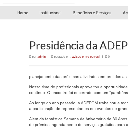
Home
Institucional
Benefícios e Serviços
Aç
Presidência da ADEP
por
admin
|
postado em:
avisos entre outros!
|
0
planejamento das próximas atividades em prol dos as
Nosso time de profissionais aproveitou a oportunid
contínuo. O encontro foi encerrado com um “parabéns
Ao longo do ano passado, a ADEPOM trabalhou a todo
a participação de representantes em eventos de grande
Além da fantástica Semana de Aniversário de 30 Anos
de prêmios, agendamento de serviços gratuitos para 