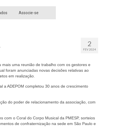
ados
Associe-se
s
2
FEV 2024
u mais uma reunião de trabalho com os gestores e
 qual foram anunciadas novas decisões relativas ao
etos em realização.
qual a ADEPOM completou 30 anos de crescimento
ação do poder de relacionamento da associação, com
ns com o Coral do Corpo Musical da PMESP, sorteios
momentos de confraternização na sede em São Paulo e