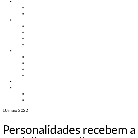
Cadastro
Atualização de Cadastro
Aniversariantes do Mês
Notícias
Leis e Projetos
Jornal ADEPOM
Adepom Newsletter
Revista Adepom
Contato
Fale conosco
Imprensa
Seja um representante
Trabalhe Conosco
Área dos Associados
Associe-se
Solicite uma unidade móvel
Proposta de adesão
10
maio 2022
Personalidades recebem a