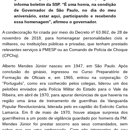
informa boletim da SSP. “É uma honra, na condição
de Governador de São Paulo, no dia do meu
aniversário, estar aqui, participando e recebendo
essa homenagem”, afirmou o governador.
A condecoração foi criada por meio do Decreto nº 63.862, de 28 de
novembro de 2018, para homenagear personalidades civis e
militares, ou instituições públicas e privadas, que tenham prestado
relevantes serviços à PMESP ou ao Comando de Polícia de Choque
(CPChq).
Alberto Mendes Júnior nasceu em 1947, em São Paulo. Após
conclusão do ginásio, ingressou no Curso Preparatório de
Formação de Oficiais e, em 1965, entrou na corporação. O
“Português”, como era conhecido pelos colegas, liderou um dos
pelotões enviados pela Polícia Militar do Estado para o Vale da
Ribeira, em abril de 1970, para apurar denúncias de que haveria na
região uma área de treinamento de guerrilhas da Vanguarda
Popular Revolucionária, liderada pelo ex-capitão do Exército Carlos
Lamarca. Em 8 de maio de 1970, houve ataque surpresa dos
guerrilheiros a um posto de vigilância guardado por homens da PM.
Mendes Júnior foi prestar socorro aos seus comandados, sem
saber que era uma emboscada. Com oito integrantes de seu