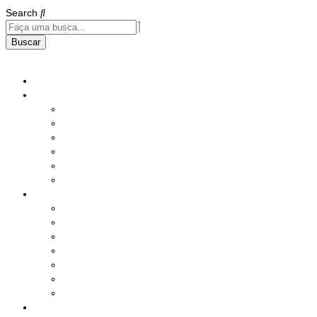
Search
Buscar
Home
Institucional
História
Nossos Compromissos
Estatuto
Diretoria
Responsabilidade Social
Instalações
Benefícios e Serviços
Saúde
Assistência Social
Seguros
Lazer
Produtos
Serviços Diversos
Sorteio Mensal
Ações