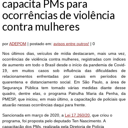
capacita PMs para
ocorrências de violência
contra mulheres
por
ADEPOM
|
postado em:
avisos entre outros!
|
0
Nos últimos dias, veículos de mídia destacaram, mais uma vez,
ocorrências de violência contra mulheres, registradas com índices
de aumento em todo o Brasil desde o início da pandemia de Covid-
19, em muitos casos sob influência das dificuldades de
relacionamentos enfrentadas por casais em períodos de
quarentena e distanciamento social. Em São Paulo, a área de
Segurança Pública tem tomado várias medidas diante desse
quadro, dentre elas, o programa Patrulha Maria da Penha, da
PMESP, que iniciou, em maio último, a capacitação de policiais que
atuarão nessas ocorrências daqui para frente.
Sancionada em março de 2020, a
Lei 17.260/20
, que criou o
programa, foi proposta pelo deputado Ten Nascimento. A
capacitação dos PMs, realizada pela Diretoria de Polícia