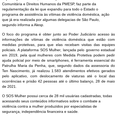
Comunitária e Direitos Humanos da PMESP, faz parte da
regulamentação da lei que expandiu para todo o Estado o
programa de assistência às vítimas de violência doméstica, ação
que já era realizada por algumas delegacias de São Paulo,
segundo informa a Alesp.
O foco do programa é obter junto ao Poder Judiciário acesso às
informações de vítimas de violência doméstica que estão com
medidas protetivas, para que elas recebam visitas das equipes
policiais. A plataforma SOS Mulher, lançada pelo governo estadual
em 2019, pela qual mulheres com Medida Protetiva podem pedir
ajuda policial por meio de smartphones, é ferramenta essencial do
Patrulha Maria da Penha, que, segundo dados da assessoria do
Ten Nascimento, já realizou 1.583 atendimentos efetivos gerados
pelo aplicativo, com deslocamento de viaturas até o local das
ocorrências e prisão 42 pessoas até o último balanço, 28 de maio
de 2021.
O SOS Mulher possui cerca de 28 mil usuárias cadastradas, todas
acessando seus conteúdos informativos sobre o combate a
violência contra a mulher produzidos por especialistas de
segurança, independência financeira e saúde.