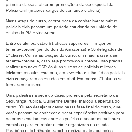
primeira classe a obterem promoção à classe especial da
Polícia Civil (maiores cargos de comando e chefia).
Nesta etapa do curso, ocorre troca de conhecimento mútuo:
policiais civis passam um período estudando na unidade de
ensino da PM e vice-versa.
Entre os alunos, estão 61 oficiais superiores — major ou
tenente-coronel (sendo dois do Amazonas) e 30 delegados de
1ª classe. Com a aprovação do curso, um major passa a ser
tenente-coronel e, caso seja promovido a coronel, não precisa
realizar um novo CSP. As duas turmas de policiais militares
iniciaram as aulas este ano, em fevereiro e julho. Já os policiais
civis começaram os estudos em abril. Em março, 71 alunos se
formaram no curso.
Uma palestra na sede do Caes, proferida pelo secretário da
Segurança Pública, Guilherme Derrite, marcou a abertura do
curso. “Quero desejar sucesso nessa fase final do curso, que
vocês possam se conhecer e trocar experiências positivas para
notar as semelhanças entre as polícias e adotar os melhores
caminhos para enfrentar o crime organizado no estado.
Parabéns pelo brilhante trabalho realizado até aqui pelos