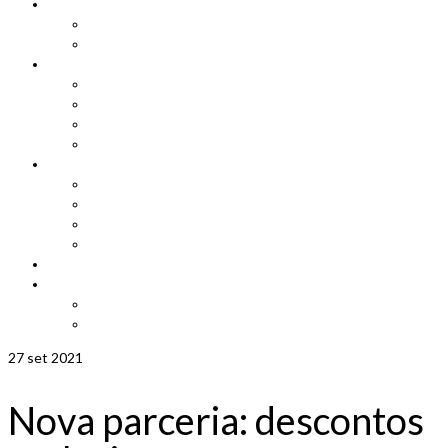
Cadastro
Atualização de Cadastro
Aniversariantes do Mês
Notícias
Leis e Projetos
Jornal ADEPOM
Adepom Newsletter
Revista Adepom
Contato
Fale conosco
Imprensa
Seja um representante
Trabalhe Conosco
Área dos Associados
Associe-se
Solicite uma unidade móvel
Proposta de adesão
27
set 2021
Nova parceria: descontos