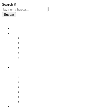
Search
Buscar
Home
Institucional
História
Nossos Compromissos
Estatuto
Diretoria
Responsabilidade Social
Instalações
Benefícios e Serviços
Saúde
Assistência Social
Seguros
Lazer
Produtos
Serviços Diversos
Sorteio Mensal
Ações