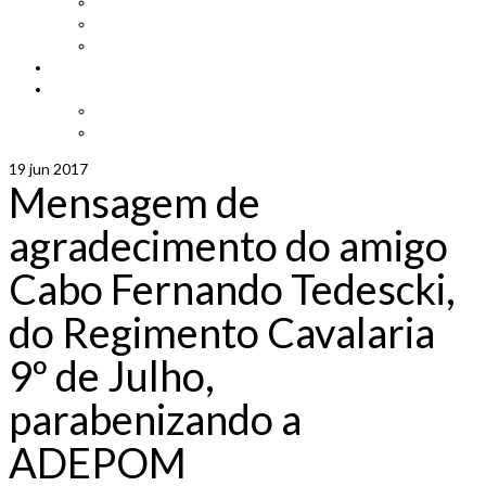
Imprensa
Seja um representante
Trabalhe Conosco
Área dos Associados
Associe-se
Solicite uma unidade móvel
Proposta de adesão
19
jun 2017
Mensagem de
agradecimento do amigo
Cabo Fernando Tedescki,
do Regimento Cavalaria
9º de Julho,
parabenizando a
ADEPOM