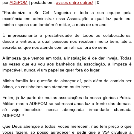
por
ADEPOM
|
postado em:
avisos entre outros!
|
0
“Parabenizo o Sr. Cel. Nogueira e toda a sua equipe pela
excelência em administrar essa Associação a qual faz parte eu,
minha esposa que também é militar, a mais de um ano.
É impressionante a prestatividade de todos os colaboradores,
desde a entrada, a qual pessoas nos recebem muito bem, até a
secretaria, que nos atende com um afinco fora de sério.
A limpeza que vemos em toda a instalação é de dar inveja. Todas
as vezes que eu vou aos banheiros da associação, a limpeza é
impecável, nunca vi um papel se quer fora do lugar.
Minha família faz questão de almoçar aí, pois além da comida ser
ótima, as cozinheiras nos atendem muito bem.
Enfim, já fiz parte de muitas associações da nossa gloriosa Policia
Militar, mas a ADEPOM se sobressai anos luz à frente das demais,
só vejo beneficio nessa abençoada irmandade chamada
ADEPOM!!!
Que Deus abençoe a todos, vocês merecem, não tem preço o que
vocês fazem, só posso agradecer e pedir que a VSª divulgue a