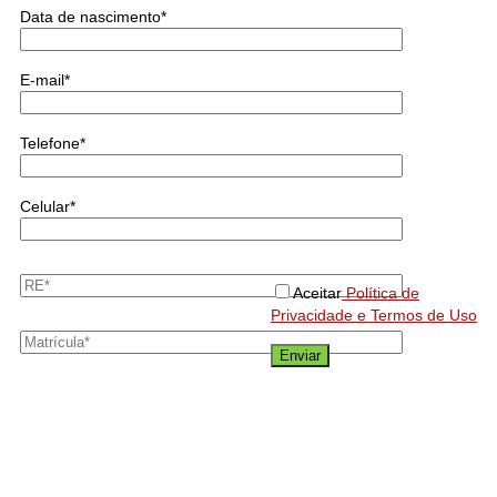
Data de nascimento*
E-mail*
Telefone*
Celular*
Aceitar
Política de
Privacidade e Termos de Uso
Parceira da ADEPOM, a Giuliana Flores realiza mais