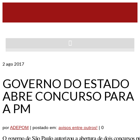
2
ago 2017
GOVERNO DO ESTADO
ABRE CONCURSO PARA
A PM
por
ADEPOM
|
postado em:
avisos entre outros!
|
0
O governo de São Paulo autorizou a abertura de dois concursos pú