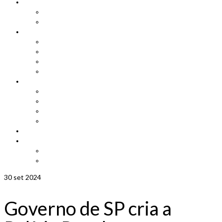
Cadastro
Atualização de Cadastro
Aniversariantes do Mês
Notícias
Leis e Projetos
Jornal ADEPOM
Adepom Newsletter
Revista Adepom
Contato
Fale conosco
Imprensa
Seja um representante
Trabalhe Conosco
Área dos Associados
Associe-se
Solicite uma unidade móvel
Proposta de adesão
30
set 2024
Governo de SP cria a