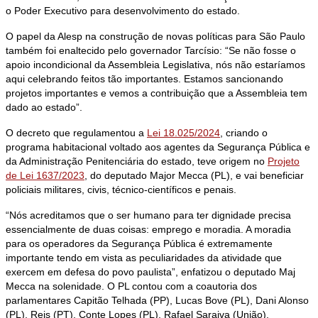
o Poder Executivo para desenvolvimento do estado.
O papel da Alesp na construção de novas políticas para São Paulo
também foi enaltecido pelo governador Tarcísio: “Se não fosse o
apoio incondicional da Assembleia Legislativa, nós não estaríamos
aqui celebrando feitos tão importantes. Estamos sancionando
projetos importantes e vemos a contribuição que a Assembleia tem
dado ao estado”.
O decreto que regulamentou a
Lei 18.025/2024
, criando o
programa habitacional voltado aos agentes da Segurança Pública e
da Administração Penitenciária do estado, teve origem no
Projeto
de Lei 1637/2023
, do deputado Major Mecca (PL), e vai beneficiar
policiais militares, civis, técnico-científicos e penais.
“Nós acreditamos que o ser humano para ter dignidade precisa
essencialmente de duas coisas: emprego e moradia. A moradia
para os operadores da Segurança Pública é extremamente
importante tendo em vista as peculiaridades da atividade que
exercem em defesa do povo paulista”, enfatizou o deputado Maj
Mecca na solenidade. O PL contou com a coautoria dos
parlamentares Capitão Telhada (PP), Lucas Bove (PL), Dani Alonso
(PL), Reis (PT), Conte Lopes (PL), Rafael Saraiva (União),