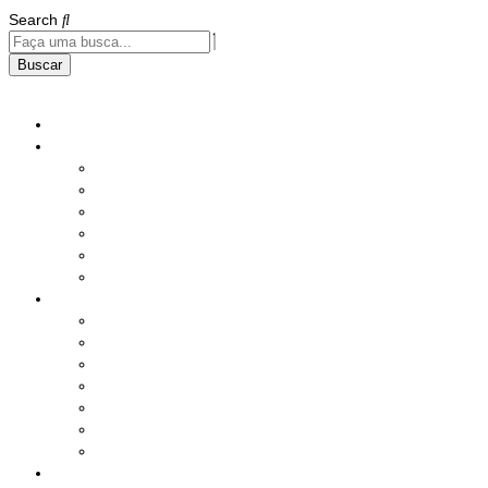
Search
Buscar
Home
Institucional
História
Nossos Compromissos
Estatuto
Diretoria
Responsabilidade Social
Instalações
Benefícios e Serviços
Saúde
Assistência Social
Seguros
Lazer
Produtos
Serviços Diversos
Sorteio Mensal
Ações