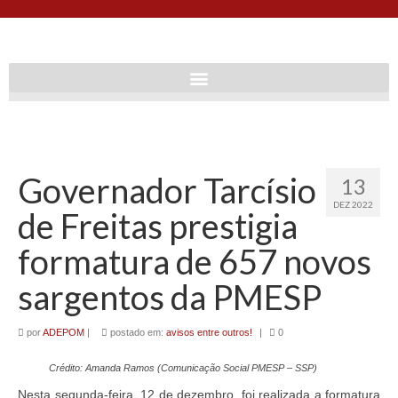
Governador Tarcísio
13
DEZ 2022
de Freitas prestigia
formatura de 657 novos
sargentos da PMESP
por
ADEPOM
|
postado em:
avisos entre outros!
|
0
Crédito: Amanda Ramos (Comunicação Social PMESP – SSP)
Nesta segunda-feira, 12 de dezembro, foi realizada a formatura