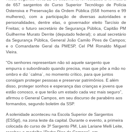
de 657 sargentos do Curso Superior Tecnólogo de Polícia
Ostensiva e Preservação da Ordem Pública (558 homens e 99
mulheres), com a participação de diversas autoridades e
personalidades, dentre elas, o governador eleito Tarcísio de
Freitas; o futuro secretário de Segurança Pública, Capitão PM
Guilherme Murato Derrite (deputado federal); o atual secretário
da Segurança Pública, General João Camilo Pires de Campos;
e o Comandante Geral da PMESP, Cel PM Ronaldo Miguel
Vieira.
“Os senhores representam não só aquele sargento que
empurra o subordinado quando precisa, mas que põe a mão no
ombro e diz ´calma´, no momento crítico, para que juntos
consigam proteger pessoas e preservar patrimônios. E além
disso, proteger sonhos e esperança das crianças e jovens que
estão conosco, e que terão um estado cada vez mais seguro”,
afirmou o General Campos, em seu discurso de
parabéns
aos
formandos, segundo boletim da SSP.
A solenidade aconteceu na Escola Superior de Sargentos
(ESSgt), na zona leste da capital. Durante o evento, a primeira
colocada do curso de 3º Sargento PM, Lais Lariane Melli Leite,