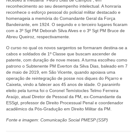
recebeu a medalha “Pedro Dias de Campos”, em
reconhecimento ao seu desempenho intelectual. A honraria
reconhece o esforço pessoal do policial militar destacado e
homenageia a memória do Comandante Geral da Força
Bandeirante, em 1924. O segundo e o terceiro lugares ficaram
com a 3º Sgt PM Deborah Silva Alves e o 3º Sgt PM Bruce de
Abreu Queiroz, respectivamente.
O curso no qual os novos sargentos se formaram destina-se a
cabos e soldados de 1º Classe que buscam ascender de
patente, com duração de nove meses. A turma escolheu como
patrono o Subtenente PM Everton da Silva Dias, baleado em 7
de maio de 2019, em São Vicente, quando apoiava uma
operação de reintegração de posse nos diques do Piçarro e
Caixeta, vindo a falecer aos 45 anos de idade. O paraninfo
eleito pela turma foi o Coronel Temístocles Telmo Ferreira
Araújo, atual Diretor de Pessoal da PM, ex-Comandante da
ESSgt, professor de Direito Processual Penal e coordenador
acadêmico da Pós-Gradução em Direito Militar da PM.
Fonte e imagem: Comunicação Social PMESP (SSP)