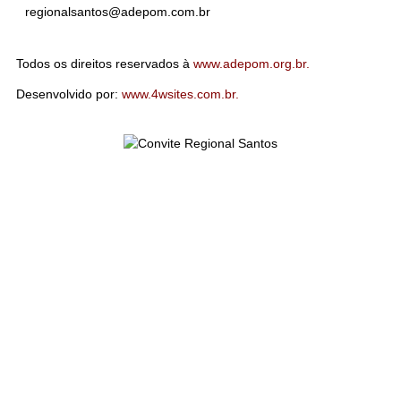
regionalsantos@adepom.com.br
Todos os direitos reservados à
www.adepom.org.br.
Desenvolvido por:
www.4wsites.com.br.