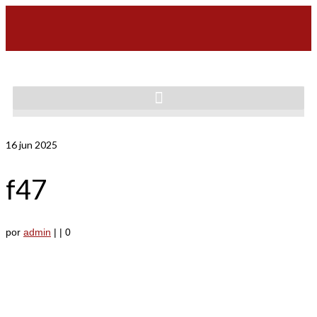
16
jun 2025
f47
por
admin
|
|
0