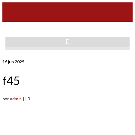
16
jun 2025
f45
por
admin
|
|
0