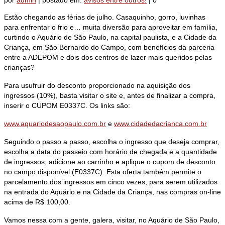
por
admin
|
postado em:
avisos entre outros!
|
0
Estão chegando as férias de julho. Casaquinho, gorro, luvinhas
para enfrentar o frio e… muita diversão para aproveitar em família,
curtindo o Aquário de São Paulo, na capital paulista, e a Cidade da
Criança, em São Bernardo do Campo, com benefícios da parceria
entre a ADEPOM e dois dos centros de lazer mais queridos pelas
crianças?
Para usufruir do desconto proporcionado na aquisição dos
ingressos (10%), basta visitar o site e, antes de finalizar a compra,
inserir o CUPOM E0337C. Os links são:
www.aquariodesaopaulo.com.br
e
www.cidadedacrianca.com.br
Seguindo o passo a passo, escolha o ingresso que deseja comprar,
escolha a data do passeio com horário de chegada e a quantidade
de ingressos, adicione ao carrinho e aplique o cupom de desconto
no campo disponível (E0337C). Esta oferta também permite o
parcelamento dos ingressos em cinco vezes, para serem utilizados
na entrada do Aquário e na Cidade da Criança, nas compras on-line
acima de R$ 100,00.
Vamos nessa com a gente, galera, visitar, no Aquário de São Paulo,