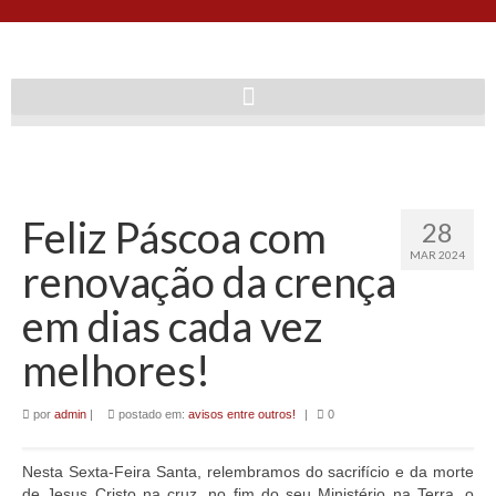
Feliz Páscoa com
28
MAR 2024
renovação da crença
em dias cada vez
melhores!
por
admin
|
postado em:
avisos entre outros!
|
0
Nesta Sexta-Feira Santa, relembramos do sacrifício e da morte
de Jesus Cristo na cruz, no fim do seu Ministério na Terra, o