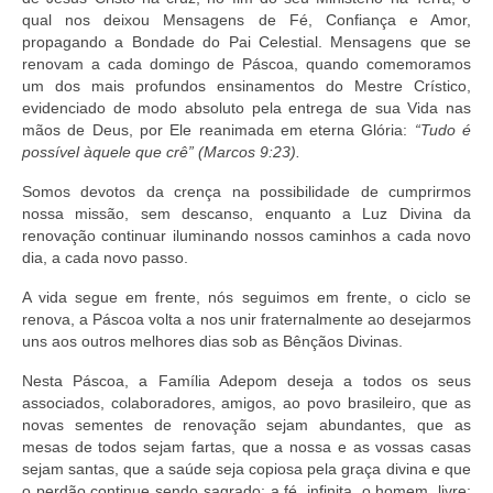
qual nos deixou Mensagens de Fé, Confiança e Amor,
propagando a Bondade do Pai Celestial. Mensagens que se
renovam a cada domingo de Páscoa, quando comemoramos
um dos mais profundos ensinamentos do Mestre Crístico,
evidenciado de modo absoluto pela entrega de sua Vida nas
mãos de Deus, por Ele reanimada em eterna Glória:
“Tudo é
possível àquele que crê” (Marcos 9:23).
Somos devotos da crença na possibilidade de cumprirmos
nossa missão, sem descanso, enquanto a Luz Divina da
renovação continuar iluminando nossos caminhos a cada novo
dia, a cada novo passo.
A vida segue em frente, nós seguimos em frente, o ciclo se
renova, a Páscoa volta a nos unir fraternalmente ao desejarmos
uns aos outros melhores dias sob as Bênçãos Divinas.
Nesta Páscoa, a Família Adepom deseja a todos os seus
associados, colaboradores, amigos, ao povo brasileiro, que as
novas sementes de renovação sejam abundantes, que as
mesas de todos sejam fartas, que a nossa e as vossas casas
sejam santas, que a saúde seja copiosa pela graça divina e que
o perdão continue sendo sagrado; a fé, infinita, o homem, livre;