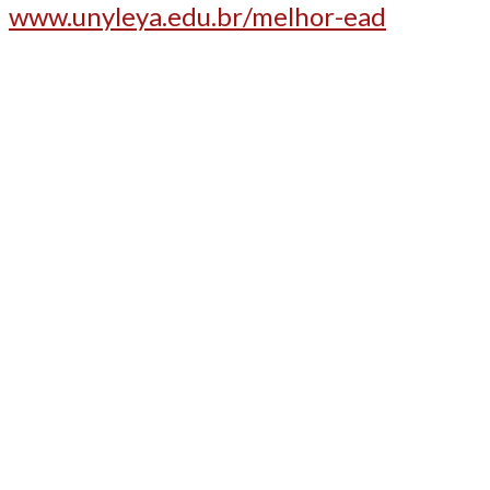
www.unyleya.edu.br/melhor-ead
Parceira da ADEPOM, a Giuliana Flores realiza mais