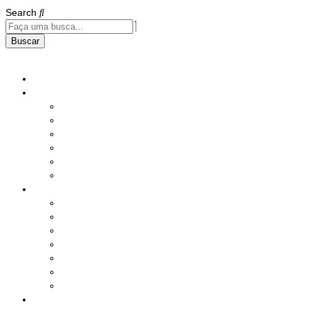
Search
Buscar
Home
Institucional
História
Nossos Compromissos
Estatuto
Diretoria
Responsabilidade Social
Instalações
Benefícios e Serviços
Saúde
Assistência Social
Seguros
Lazer
Produtos
Serviços Diversos
Sorteio Mensal
Ações