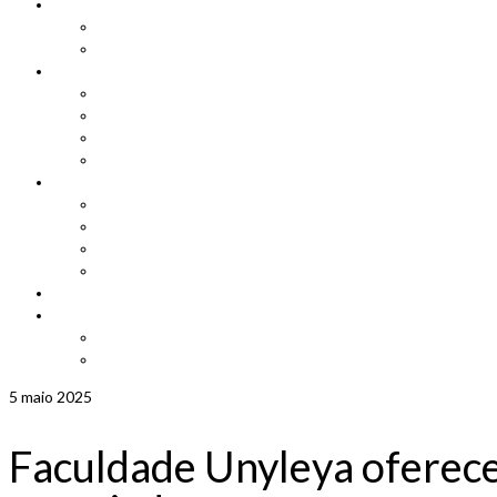
Cadastro
Atualização de Cadastro
Aniversariantes do Mês
Notícias
Leis e Projetos
Jornal ADEPOM
Adepom Newsletter
Revista Adepom
Contato
Fale conosco
Imprensa
Seja um representante
Trabalhe Conosco
Área dos Associados
Associe-se
Solicite uma unidade móvel
Proposta de adesão
5
maio 2025
Faculdade Unyleya oferece