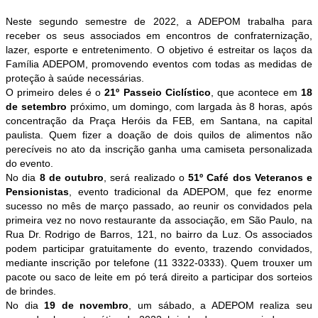
Neste segundo semestre de 2022, a ADEPOM trabalha para
receber os seus associados em encontros de confraternização,
lazer, esporte e entretenimento. O objetivo é estreitar os laços da
Família ADEPOM, promovendo eventos com todas as medidas de
proteção à saúde necessárias.
O primeiro deles é o
21º Passeio Ciclístico
, que acontece em
18
de setembro
próximo, um domingo, com largada às 8 horas, após
concentração da Praça Heróis da FEB, em Santana, na capital
paulista. Quem fizer a doação de dois quilos de alimentos não
perecíveis no ato da inscrição ganha uma camiseta personalizada
do evento.
No dia
8 de outubro
, será realizado o
51º Café dos Veteranos e
Pensionistas
, evento tradicional da ADEPOM, que fez enorme
sucesso no mês de março passado, ao reunir os convidados pela
primeira vez no novo restaurante da associação, em São Paulo, na
Rua Dr. Rodrigo de Barros, 121, no bairro da Luz. Os associados
podem participar gratuitamente do evento, trazendo convidados,
mediante inscrição por telefone (11 3322-0333). Quem trouxer um
pacote ou saco de leite em pó terá direito a participar dos sorteios
de brindes.
No dia
19 de novembro
, um sábado, a ADEPOM realiza seu