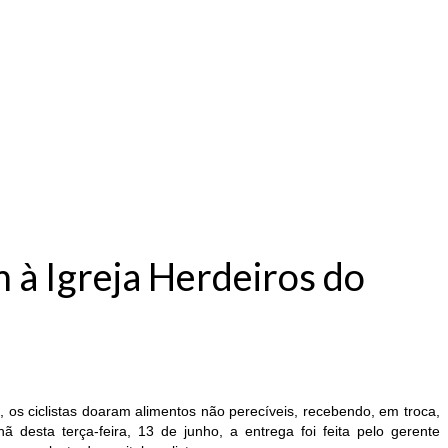
Benefícios e Serviços
Ações
Cadastro
Notícias
Área dos Associados
Associe-se
 à Igreja Herdeiros do
os ciclistas doaram alimentos não perecíveis, recebendo, em troca,
desta terça-feira, 13 de junho, a entrega foi feita pelo gerente