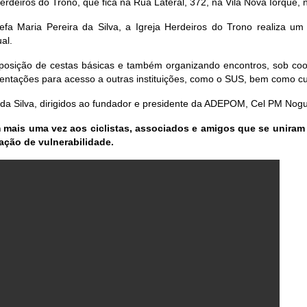
deiros do Trono, que fica na Rua Lateral, 372, na Vila Nova Iorque, na
fa Maria Pereira da Silva, a Igreja Herdeiros do Trono realiza um 
al.
mposição de cestas básicas e também organizando encontros, sob coo
ientações para acesso a outras instituições, como o SUS, bem como cur
 da Silva, dirigidos ao fundador e presidente da ADEPOM, Cel PM Nogu
ais uma vez aos ciclistas, associados e amigos que se uniram
ação de vulnerabilidade.