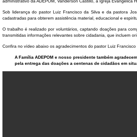
administrativo da ADEPOM, Vanderson Castillo, à Igreja Evangélica Her
Sob liderança do pastor Luiz Francisco da Silva e da pastora Jose
cadastradas para obterem assistência material, educacional e espiritu
O trabalho é realizado por voluntários, captando doações para co
transmitidas informações relevantes sobre cidadania, que incluem or
Confira no vídeo abaixo os agradecimentos do pastor Luiz Francisco
A Família ADEPOM e nosso presidente também agradecem m
pela entrega das doações a centenas de cidadãos em situ