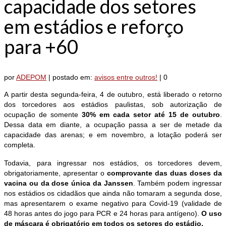
capacidade dos setores
em estádios e reforço
para +60
por
ADEPOM
|
postado em:
avisos entre outros!
|
0
A partir desta segunda-feira, 4 de outubro, está liberado o retorno
dos torcedores aos estádios paulistas, sob autorização de
ocupação de somente
30% em cada setor até 15 de outubro
.
Dessa data em diante, a ocupação passa a ser de metade da
capacidade das arenas; e em novembro, a lotação poderá ser
completa.
Todavia, para ingressar nos estádios, os torcedores devem,
obrigatoriamente, apresentar o
comprovante das duas doses da
vacina ou da dose única da Janssen
. Também podem ingressar
nos estádios os cidadãos que ainda não tomaram a segunda dose,
mas apresentarem o exame negativo para Covid-19 (validade de
48 horas antes do jogo para PCR e 24 horas para antígeno).
O uso
de máscara é obrigatório em todos os setores do estádio.