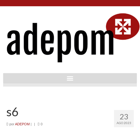
s6
23
AGO 2023
por
ADEPOM
|
|
0