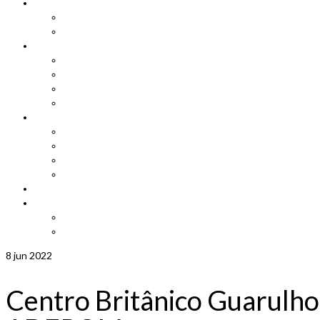
Cadastro
Atualização de Cadastro
Aniversariantes do Mês
Notícias
Leis e Projetos
Jornal ADEPOM
Adepom Newsletter
Revista Adepom
Contato
Fale conosco
Imprensa
Seja um representante
Trabalhe Conosco
Área dos Associados
Associe-se
Solicite uma unidade móvel
Proposta de adesão
8
jun 2022
Centro Britânico Guarulho