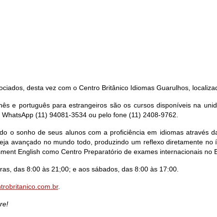
ados, desta vez com o Centro Britânico Idiomas Guarulhos, localizado 
 japonês e português para estrangeiros são os cursos disponíveis n
o WhatsApp (11) 94081-3534 ou pelo fone (11) 2408-9762.
ndo o sonho de seus alunos com a proficiência em idiomas através 
seja avançado no mundo todo, produzindo um reflexo diretamente no í
ent English como Centro Preparatório de exames internacionais no Br
ras, das 8:00 às 21;00; e aos sábados, das 8:00 às 17:00.
trobritanico.com.br
.
re!