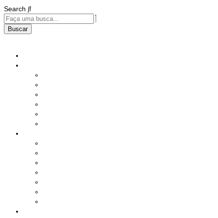
Search
Buscar
Home
Institucional
História
Nossos Compromissos
Estatuto
Diretoria
Responsabilidade Social
Instalações
Benefícios e Serviços
Saúde
Assistência Social
Seguros
Lazer
Produtos
Serviços Diversos
Sorteio Mensal
Ações