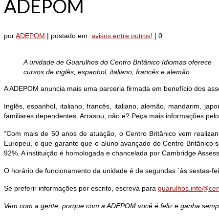
ADEPOM
por
ADEPOM
|
postado em:
avisos entre outros!
|
0
A unidade de Guarulhos do Centro Britânico Idiomas oferece
cursos de inglês, espanhol, italiano, francês e alemão
A ADEPOM anuncia mais uma parceria firmada em benefício dos associ
Inglês, espanhol, italiano, francês, italiano, alemão, mandarim,
familiares dependentes. Arrasou, não é? Peça mais informações pel
“Com mais de 50 anos de atuação, o Centro Britânico vem realiza
Europeu, o que garante que o aluno avançado do Centro Britânico 
92%. A instituição é homologada e chancelada por Cambridge Assessm
O horário de funcionamento da unidade é de segundas `às sextas-fei
Se preferir informações por escrito, escreva para
guarulhos.info@cen
Vem com a gente, porque com a ADEPOM você é feliz e ganha semp