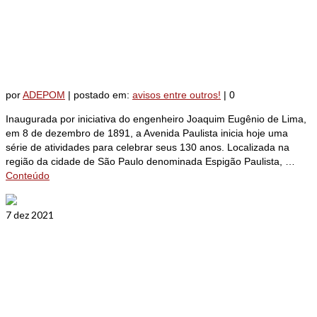
Avenida Paulista completa 130
anos de existência
por
ADEPOM
|
postado em:
avisos entre outros!
|
0
Inaugurada por iniciativa do engenheiro Joaquim Eugênio de Lima,
em 8 de dezembro de 1891, a Avenida Paulista inicia hoje uma
série de atividades para celebrar seus 130 anos. Localizada na
região da cidade de São Paulo denominada Espigão Paulista, …
Conteúdo
7
dez 2021
Sorteios ADEPOM Volante: 1ª
Cia do 16º BPM/M ganhou!