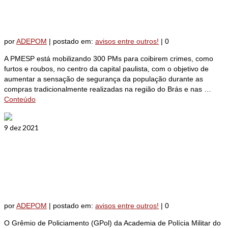
compras de Natal
por
ADEPOM
|
postado em:
avisos entre outros!
|
0
A PMESP está mobilizando 300 PMs para coibirem crimes, como
furtos e roubos, no centro da capital paulista, com o objetivo de
aumentar a sensação de segurança da população durante as
compras tradicionalmente realizadas na região do Brás e nas …
Conteúdo
9
dez 2021
GPol realiza o XIII Torneio de
Táticas e Técnicas de Comando
por
ADEPOM
|
postado em:
avisos entre outros!
|
0
O Grêmio de Policiamento (GPol) da Academia de Polícia Militar do