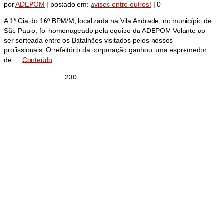
por
ADEPOM
|
postado em:
avisos entre outros!
|
0
A 1ª Cia do 16º BPM/M, localizada na Vila Andrade, no município de
São Paulo, foi homenageado pela equipe da ADEPOM Volante ao
ser sorteada entre os Batalhões visitados pelos nossos
profissionais. O refeitório da corporação ganhou uma espremedor
de …
Conteúdo
«
1
…
227
228
229
230
231
232
233
…
352
»