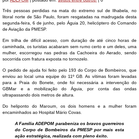
por
ADEPOM
|
postado em:
avisos entre outros!
|
0
Três pessoas perdidas na mata do extremo sul de Ilhabela, no
litoral norte de São Paulo, foram resgatadas na madrugada desta
segunda-feira, 6 de junho, pelo Águia 20, helicóptero do Comando
de Aviação da PMESP.
Em trilha de difícil acesso, com duração de até cinco horas de
caminhada, os turistas acabaram sem rumo certo e um deles, uma
mulher, escorregou nas pedras da Cachoeira do Aerado, sendo
socorrida com fratura exposta no tornozelo.
O pedido de ajuda foi feito pelo 193 do Corpo de Bombeiros, que
enviou ao local uma equipe do 11º GB. As vítimas foram levadas
para a Praia do Bonete, onde foi necessária a intervenção do
GBMar e a mobilização do Águia, por conta das ondas
ultrapassando dois metros de altura.
Do heliponto do Maroum, os dois homens e a mulher foram
encaminhados ao Hospital Mário Covas.
A Família ADEPOM parabeniza os bravos guerreiros
do Corpo de Bombeiros da PMESP por mais esta
ação estratégica, realizada com pleno êxito.