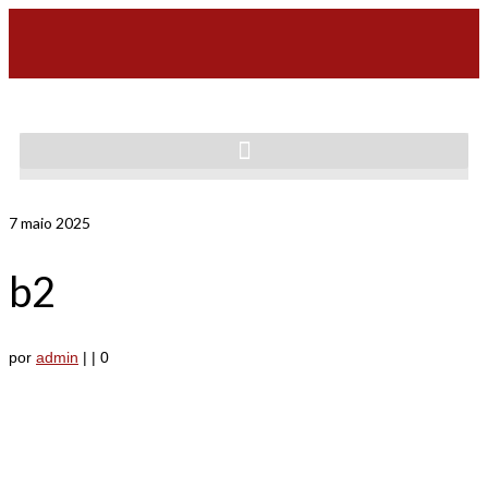
7
maio 2025
b2
por
admin
|
|
0