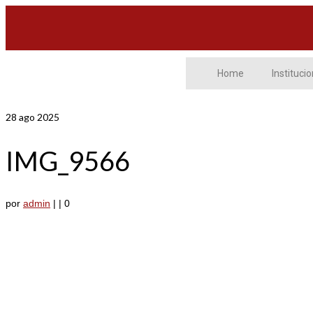
Home
Institucio
28
ago 2025
IMG_9566
por
admin
|
|
0