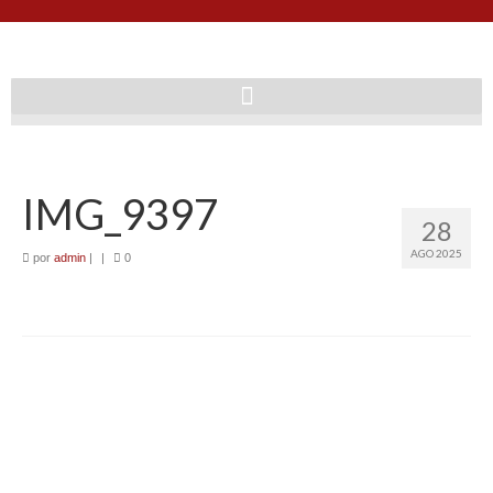
IMG_9397
28
AGO 2025
por
admin
|
|
0