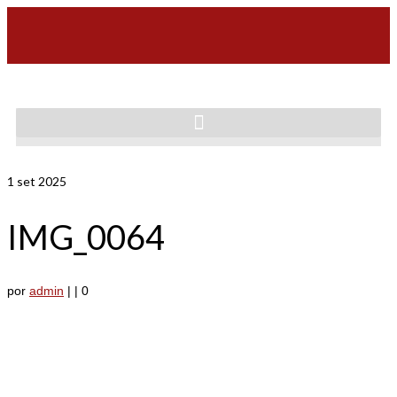
1
set 2025
IMG_0064
por
admin
|
|
0