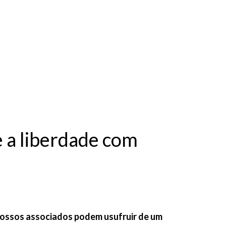
Benefícios e Serviços
Ações
Cadastro
Notícias
Área dos Associados
Associe-se
 a liberdade com
nossos associados podem usufruir de um