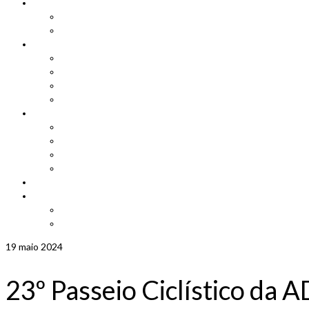
Cadastro
Atualização de Cadastro
Aniversariantes do Mês
Notícias
Leis e Projetos
Jornal ADEPOM
Adepom Newsletter
Revista Adepom
Contato
Fale conosco
Imprensa
Seja um representante
Trabalhe Conosco
Área dos Associados
Associe-se
Solicite uma unidade móvel
Proposta de adesão
19
maio 2024
23º Passeio Ciclístico da 