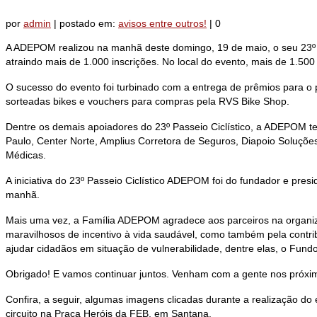
por
admin
|
postado em:
avisos entre outros!
|
0
A ADEPOM realizou na manhã deste domingo, 19 de maio, o seu 23º Pa
atraindo mais de 1.000 inscrições. No local do evento, mais de 1.500 
O sucesso do evento foi turbinado com a entrega de prêmios para o 
sorteadas bikes e vouchers para compras pela RVS Bike Shop.
Dentre os demais apoiadores do 23º Passeio Ciclístico, a ADEPOM tev
Paulo, Center Norte, Amplius Corretora de Seguros, Diapoio Soluçõe
Médicas.
A iniciativa do 23º Passeio Ciclístico ADEPOM foi do fundador e pre
manhã.
Mais uma vez, a Família ADEPOM agradece aos parceiros na organiz
maravilhosos de incentivo à vida saudável, como também pela contrib
ajudar cidadãos em situação de vulnerabilidade, dentre elas, o Fu
Obrigado! E vamos continuar juntos. Venham com a gente nos próxi
Confira, a seguir, algumas imagens clicadas durante a realização do 
circuito na Praça Heróis da FEB, em Santana.