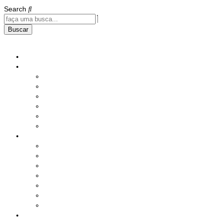
Search
Buscar
Home
Institucional
História
Nossos Compromissos
Estatuto
Diretoria
Responsabilidade Social
Instalações
Benefícios e Serviços
Saúde
Assistência Social
Seguros
Lazer
Produtos
Serviços Diversos
Sorteio Mensal
Ações