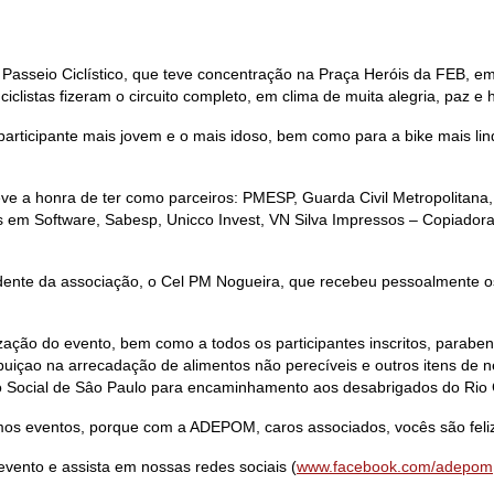
sseio Ciclístico, que teve concentração na Praça Heróis da FEB, em 
ciclistas fizeram o circuito completo, em clima de muita alegria, paz e
participante mais jovem e o mais idoso, bem como para a bike mais li
e a honra de ter como parceiros: PMESP, Guarda Civil Metropolitana, 
s em Software, Sabesp, Unicco Invest, VN Silva Impressos – Copiadora
sidente da associação, o Cel PM Nogueira, que recebeu pessoalmente o
ação do evento, bem como a todos os participantes inscritos, para
uiçao na arrecadação de alimentos não perecíveis e outros itens de n
ndo Social de Sâo Paulo para encaminhamento aos desabrigados do Rio
mos eventos, porque com a ADEPOM, caros associados, vocês são fel
evento e assista em nossas redes sociais (
www.facebook.com/adepom