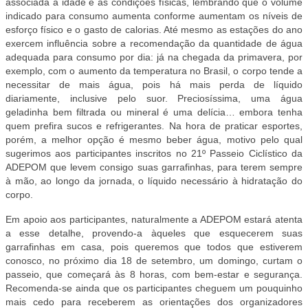
associada à idade e às condições físicas, lembrando que o volume
indicado para consumo aumenta conforme aumentam os níveis de
esforço físico e o gasto de calorias. Até mesmo as estações do ano
exercem influência sobre a recomendação da quantidade de água
adequada para consumo por dia: já na chegada da primavera, por
exemplo, com o aumento da temperatura no Brasil, o corpo tende a
necessitar de mais água, pois há mais perda de líquido
diariamente, inclusive pelo suor. Preciosíssima, uma água
geladinha bem filtrada ou mineral é uma delícia… embora tenha
quem prefira sucos e refrigerantes. Na hora de praticar esportes,
porém, a melhor opção é mesmo beber água, motivo pelo qual
sugerimos aos participantes inscritos no 21º Passeio Ciclístico da
ADEPOM que levem consigo suas garrafinhas, para terem sempre
à mão, ao longo da jornada, o líquido necessário à hidratação do
corpo.
Em apoio aos participantes, naturalmente a ADEPOM estará atenta
a esse detalhe, provendo-a àqueles que esquecerem suas
garrafinhas em casa, pois queremos que todos que estiverem
conosco, no próximo dia 18 de setembro, um domingo, curtam o
passeio, que começará às 8 horas, com bem-estar e segurança.
Recomenda-se ainda que os participantes cheguem um pouquinho
mais cedo para receberem as orientações dos organizadores