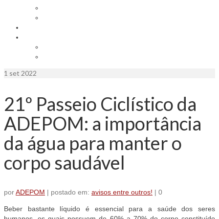
Seja um representante
Trabalhe Conosco
Área dos Associados
Associe-se
Solicite uma unidade móvel
Proposta de adesão
1
set 2022
21º Passeio Ciclístico da
ADEPOM: a importância
da água para manter o
corpo saudável
por
ADEPOM
|
postado em:
avisos entre outros!
|
0
Beber bastante líquido é essencial para a saúde dos seres
humanos, os quais possuem de 60% a 70% do corpo constituído