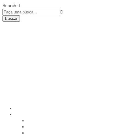
Search
Buscar
Home
Institucional
História
Nossos Compromissos
Estatuto