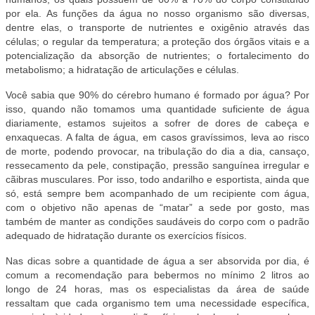
por ela. As funções da água no nosso organismo são diversas,
dentre elas, o transporte de nutrientes e oxigênio através das
células; o regular da temperatura; a proteção dos órgãos vitais e a
potencialização da absorção de nutrientes; o fortalecimento do
metabolismo; a hidratação de articulações e células.
Você sabia que 90% do cérebro humano é formado por água? Por
isso, quando não tomamos uma quantidade suficiente de água
diariamente, estamos sujeitos a sofrer de dores de cabeça e
enxaquecas. A falta de água, em casos gravíssimos, leva ao risco
de morte, podendo provocar, na tribulação do dia a dia, cansaço,
ressecamento da pele, constipação, pressão sanguínea irregular e
cãibras musculares. Por isso, todo andarilho e esportista, ainda que
só, está sempre bem acompanhado de um recipiente com água,
com o objetivo não apenas de “matar” a sede por gosto, mas
também de manter as condições saudáveis do corpo com o padrão
adequado de hidratação durante os exercícios físicos.
Nas dicas sobre a quantidade de água a ser absorvida por dia, é
comum a recomendação para bebermos no mínimo 2 litros ao
longo de 24 horas, mas os especialistas da área de saúde
ressaltam que cada organismo tem uma necessidade específica,