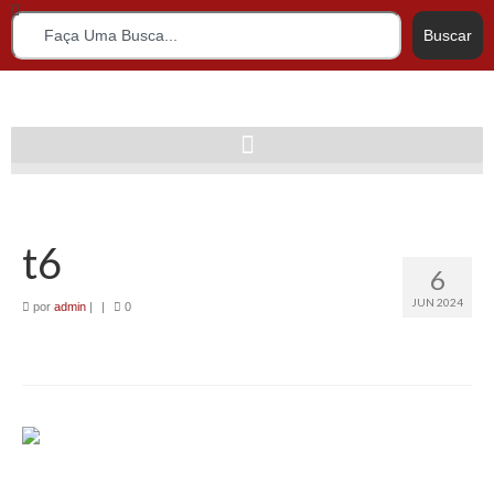
Buscar
t6
6
JUN 2024
por
admin
|
|
0