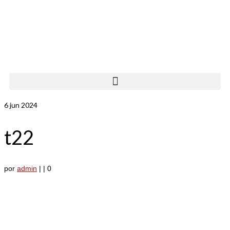
6
jun 2024
t22
por
admin
|
|
0