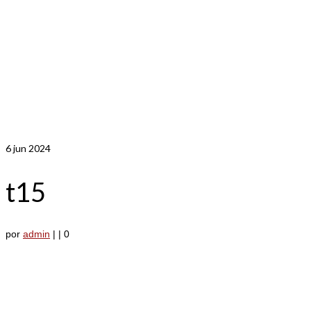
6
jun 2024
t15
por
admin
|
|
0