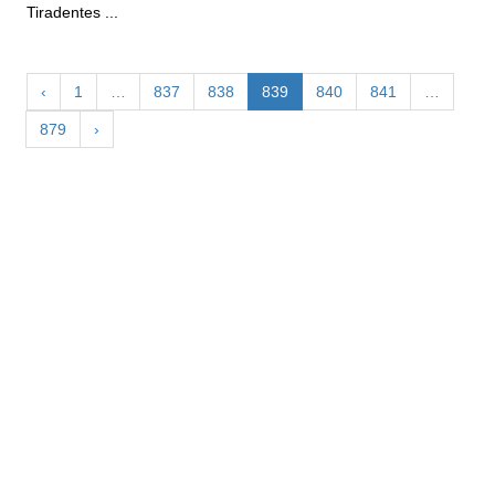
Tiradentes ...
‹
1
…
837
838
839
840
841
…
879
›