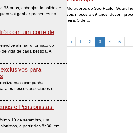
 33 anos, esbanjando solidez e
Moradores de São Paulo, Guarulho
quem vai ganhar presentes na
seis meses e 59 anos, devem procu
feira, 3 de ...
rói com um corte de
‹
1
2
3
4
5
…
envolve alinhar o formato do
ilo de vida de cada pessoa. A
exclusivos para
es
 realiza mais campanha
para os nossos associados e
anos e Pensionistas:
óximo 19 de setembro, um
ionistas, a partir das 8h30, em