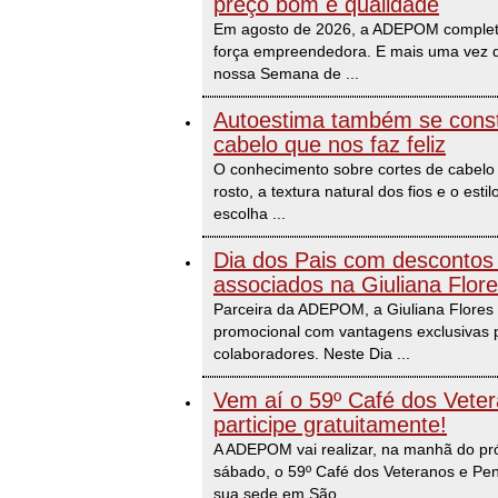
preço bom e qualidade
Em agosto de 2026, a ADEPOM completa
força empreendedora. E mais uma vez 
nossa Semana de
...
Autoestima também se const
cabelo que nos faz feliz
O conhecimento sobre cortes de cabelo 
rosto, a textura natural dos fios e o est
escolha
...
Dia dos Pais com descontos 
associados na Giuliana Flor
Parceira da ADEPOM, a Giuliana Flores
promocional com vantagens exclusivas 
colaboradores. Neste Dia
...
Vem aí o 59º Café dos Veter
participe gratuitamente!
A ADEPOM vai realizar, na manhã do pr
sábado, o 59º Café dos Veteranos e Pens
sua sede em São
...