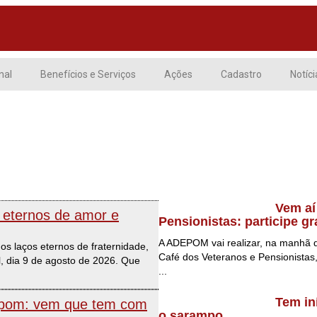
nal
Benefícios e Serviços
Ações
Cadastro
Notíci
Vem aí
s eternos de amor e
Pensionistas: participe gr
A ADEPOM vai realizar, na manhã 
s laços eternos de fraternidade,
Café dos Veteranos e Pensionistas
, dia 9 de agosto de 2026. Que
...
Tem in
depom: vem que tem com
o sarampo