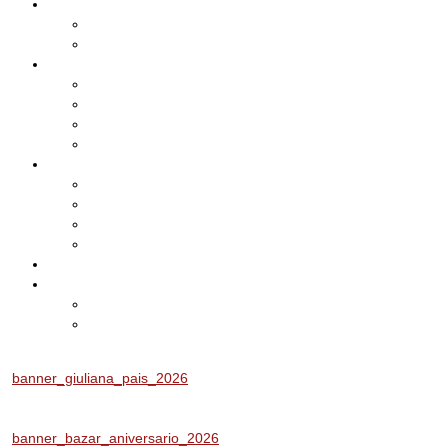
Cadastro
Atualização de Cadastro
Aniversariantes do Mês
Notícias
Leis e Projetos
Jornal ADEPOM
Adepom Newsletter
Revista Adepom
Contato
Fale conosco
Imprensa
Seja um representante
Trabalhe Conosco
Área dos Associados
Associe-se
Solicite uma unidade móvel
Proposta de adesão
banner_giuliana_pais_2026
banner_bazar_aniversario_2026