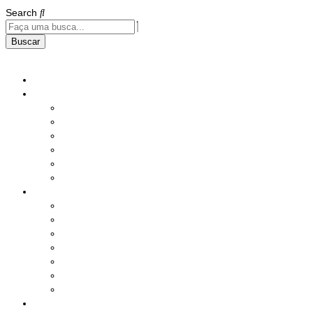
Search
Buscar
Home
Institucional
História
Nossos Compromissos
Estatuto
Diretoria
Responsabilidade Social
Instalações
Benefícios e Serviços
Saúde
Assistência Social
Seguros
Lazer
Produtos
Serviços Diversos
Sorteio Mensal
Ações