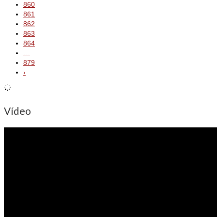
860
861
862
863
864
…
879
›
Vídeo